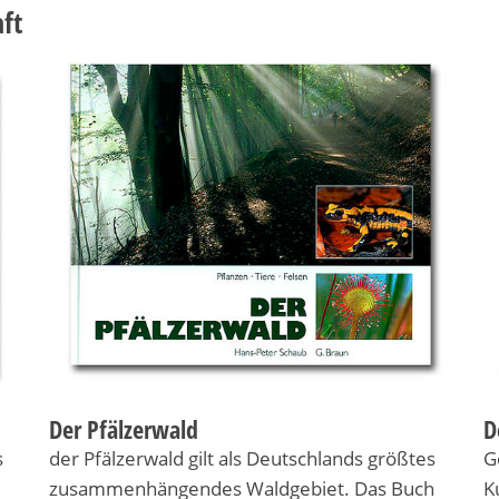
aft
Der Pfälzerwald
D
s
der Pfälzerwald gilt als Deutschlands größtes
G
zusammenhängendes Waldgebiet. Das Buch
K