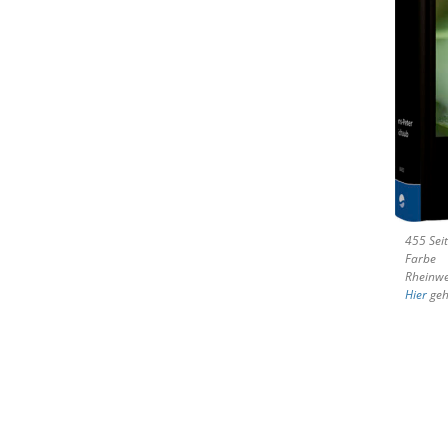
455 Seit
Farbe
Rheinwe
Hier
geht