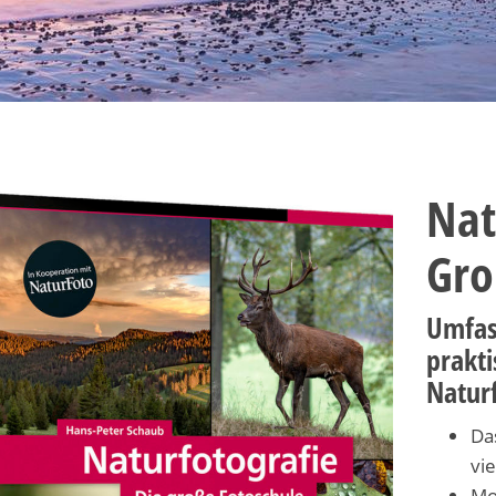
Nat
Gro
Umfas
prakti
Natur
Da
vi
Mo