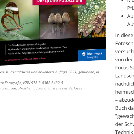
Pf
Au
Au
In dies
Fotosch
versuch
von der
Focus S
en, 4., aktualisierte und erweiterte Auflage 2021, gebunden, in
Landsch
rk Fotografie, ISBN 978-3-8362-8432-5
nächtlic
's zur ausführlichen Informationsseite des Verlages
heimisc
– abzud
Buch da
"gewach
der Sch
Technik 