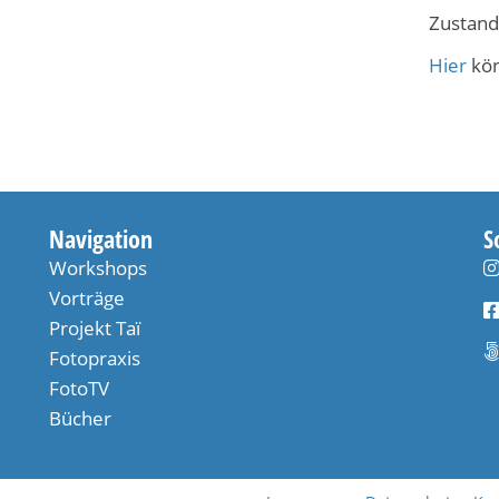
Zustand
Hier
kön
Navigation
S
Workshops
Vorträge
Projekt Taï​
Fotopraxis
FotoTV
Bücher